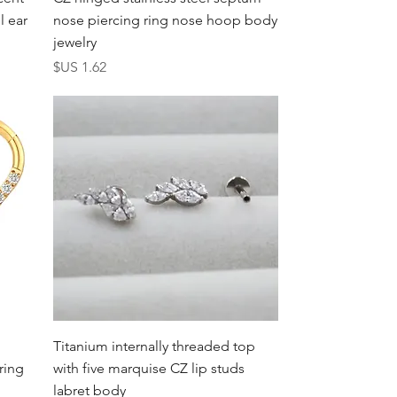
l ear
nose piercing ring nose hoop body
jewelry
السعر
العرض السريع
Titanium internally threaded top
ring
with five marquise CZ lip studs
labret body