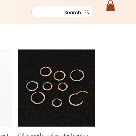
العرض السريع
cent
CZ hinged stainless steel septum