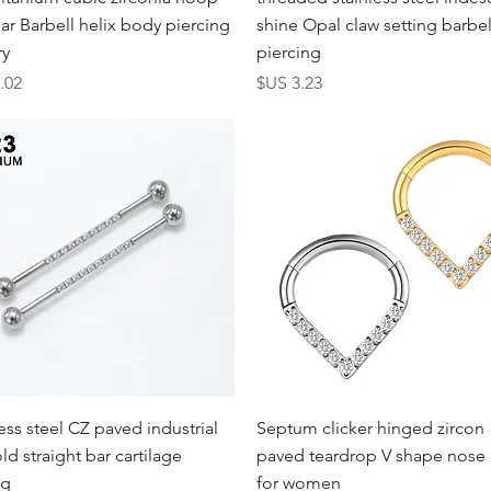
lar Barbell helix body piercing
shine Opal claw setting barbel
ry
piercing
السعر
الس
العرض السريع
العرض السريع
less steel CZ paved industrial
Septum clicker hinged zircon
old straight bar cartilage
paved teardrop V shape nose 
ng
for women