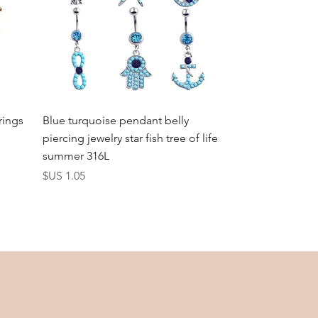
العرض السريع
rings
Blue turquoise pendant belly
piercing jewelry star fish tree of life
summer 316L
السعر