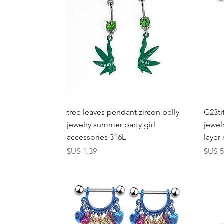
العرض السريع
tree leaves pendant zircon belly
G23ti
jewelry summer party girl
jewel
accessories 316L
layer
عر
السعر