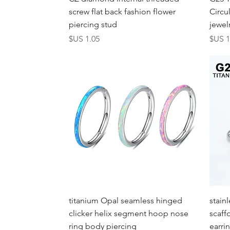
screw flat back fashion flower
Circu
piercing stud
jewel
عر
السعر
العرض السريع
titanium Opal seamless hinged
stain
clicker helix segment hoop nose
scaff
ring body piercing
earri