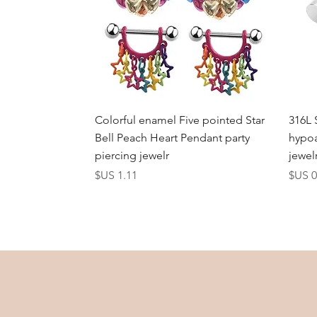
العرض السريع
Colorful enamel Five pointed Star
316L 
Bell Peach Heart Pendant party
hypoa
piercing jewelr
jewel
عر
السعر